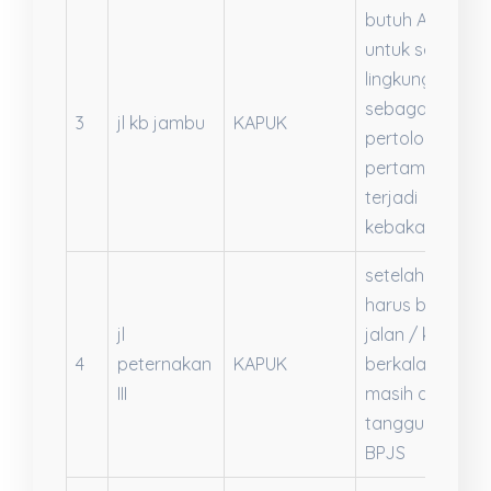
butuh APAR
untuk setiap
lingkungan RT
sebagai
3
jl kb jambu
KAPUK
pertolongan
pertama jika
terjadi
kebakaran
setelah operasi
harus berobat
jl
jalan / kontrol
4
peternakan
KAPUK
berkala. Apaka
III
masih di
tanggung oleh
BPJS