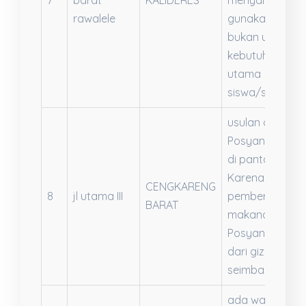
7
barat
KALIDERES
menyalah
rawalele
gunakan KJP
bukan untuk
kebutuhan
utama
siswa/siswi
usulan agar
Posyandu lebih
di pantau lagi.
Karena
CENGKARENG
8
jl utama III
pemberian
BARAT
makanan di
Posyandu jauh
dari gizi
seimbang
ada warga