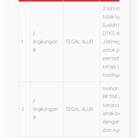
2 tahun KJP
tidak turun.
Sudah Cek di
jl
DTKS dan ke
1
lingkungan
TEGAL ALUR
Jatinegara
III
untuk proses
permohonan
tetapi tidak ad
hasilnya
mohon di buat
RPTRA untuk
jl
sarana anak -
2
lingkungan
TEGAL ALUR
anak bermain
III
dengan aman
dan nyaman