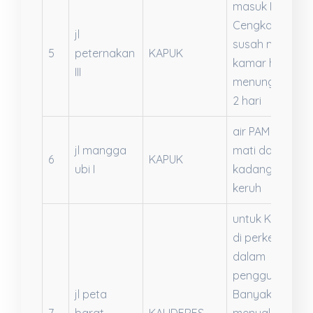
masuk IGD RSU
Cengkareng d
jl
susah mendap
5
peternakan
KAPUK
kamar harus
III
menunggu sap
2 hari
air PAM sering
jl mangga
mati dan
6
KAPUK
ubi I
kadang air nya
keruh
untuk KJP agar
di perketat lagi
dalam
penggunaanny
jl peta
Banyak yang