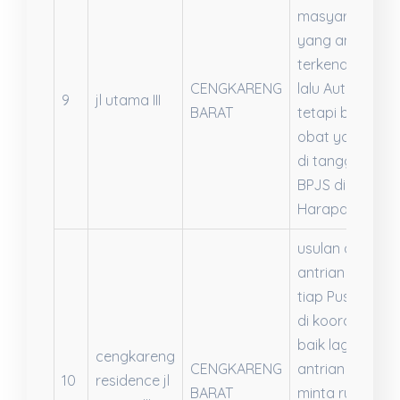
masyarakat
yang anak nya
terkena hepatit
CENGKARENG
lalu Autoimun,
9
jl utama III
BARAT
tetapi banyak
obat yang tida
di tanggung ol
BPJS di RS
Harapan Kita
usulan agar
antrian BPJS di
tiap Puskesma
di koordinir lebi
baik lagi. Karna
cengkareng
CENGKARENG
antrian untuk
10
residence jl
BARAT
minta rujukan