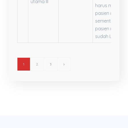
utama III
harus memba
pasien nya
sementara
pasien nya
sudah Lansia
1
2
3