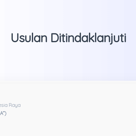
Usulan Ditindaklanjuti
esia Raya
A”)