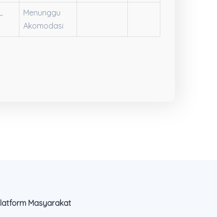
L
Menunggu
Akomodasi
latform Masyarakat