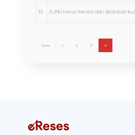
35
KJMU harus merata dan ditambah ku
Awal
2
3
4