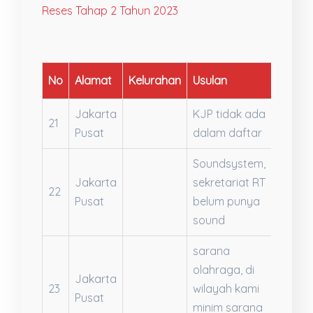
Reses Tahap 2 Tahun 2023
No
Alamat
Kelurahan
Usulan
Jenis
Jakarta
KJP tidak ada
21
Tangg
Pusat
dalam daftar
Soundsystem,
Jakarta
sekretariat RT
Usulan
22
Pusat
belum punya
Kegiat
sound
sarana
olahraga, di
Jakarta
Usulan
23
wilayah kami
Pusat
Kegiat
minim sarana