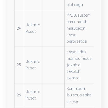
olahraga
PPDB, system
umur masih
Jakarta
24
merugikan
Saran
Pusat
siswa
berprestasi
siswa tidak
mampu tebus
Jakarta
25
ijazah di
Saran
Pusat
sekolah
swasta
Kursi roda,
Jakarta
Usulan
26
ibu saya sakit
Pusat
Kegiat
stroke