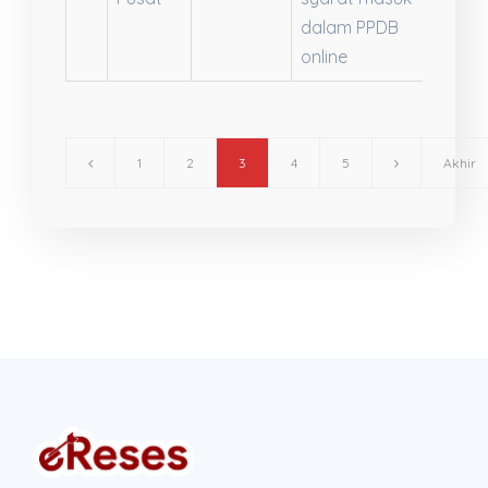
dalam PPDB
online
1
2
3
4
5
Akhir